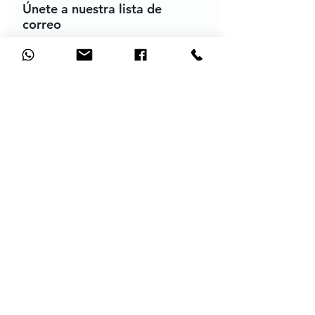
Únete a nuestra lista de
correo
No te pierdas ninguna actualización
Suscríbete ahora
Contact
o
+57 318 4814944
contacto@mindfulvital.com