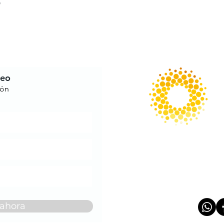
o
reo
ión
 ahora