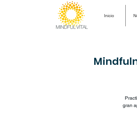
Inicio
N
Mindfuln
Pract
gran a