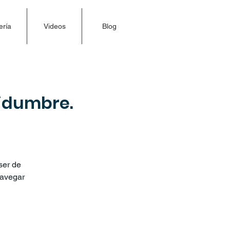
ería
Videos
Blog
tidumbre.
ser de
navegar