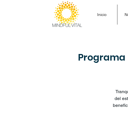
Inicio
N
Programa 
Tranqu
del es
benefic