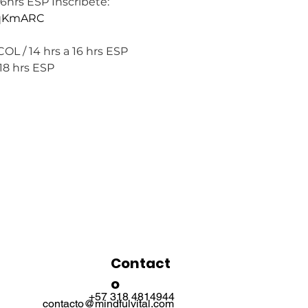
6hrs ESP Inscríbete: 
DqKmARC 
 COL / 14 hrs a 16 hrs ESP
18 hrs ESP
Contact
o
+57 318 4814944
contacto@mindfulvital.com