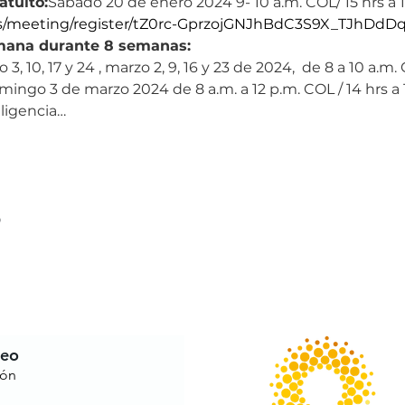
atuito:
Sábado 20 de enero 2024 9- 10 a.m. COL/ 15 hrs a 1
us/meeting/register/tZ0rc-GprzojGNJhBdC3S9X_TJhDd
emana durante 8 semanas:
 3, 10, 17 y 24 , marzo 2, 9, 16 y 23 de 2024,  de 8 a 10 a.m.
ingo 3 de marzo 2024 de 8 a.m. a 12 p.m. COL / 14 hrs a 
iligencia…
o
reo
ión