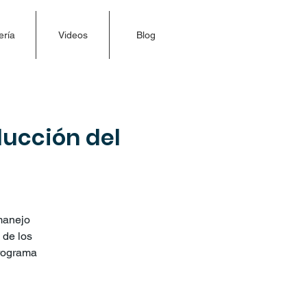
ería
Videos
Blog
ucción del
 manejo
 de los
programa