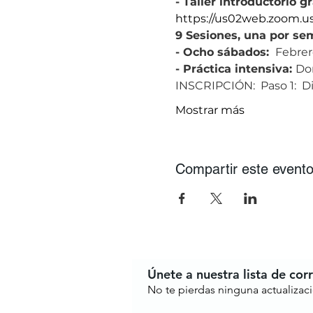
- Taller introductorio gr
https://us02web.zoom.
9 Sesiones, una por s
- Ocho sábados: 
 Febrero
- Práctica intensiva: 
Dom
INSCRIPCIÓN:  Paso 1:  D
Mostrar más
Compartir este event
Únete a nuestra lista de cor
No te pierdas ninguna actualizac