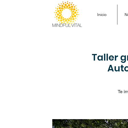
Inicio
N
Taller 
Aut
Te i