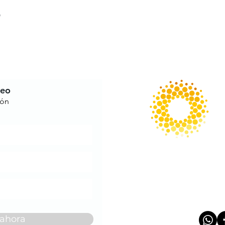
o
reo
ión
 ahora