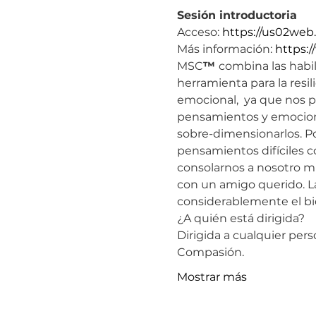
Sesión introductoria 
Acceso: 
https://us02we
Más información: 
https:
MSC
™ 
combina las habi
herramienta para la resil
emocional,  ya que nos 
pensamientos y emociones 
sobre-dimensionarlos. P
pensamientos difíciles c
consolarnos a nosotro m
con un amigo querido. L
considerablemente el bi
¿A quién está dirigida?
​Dirigida a cualquier per
Compasión.
Mostrar más