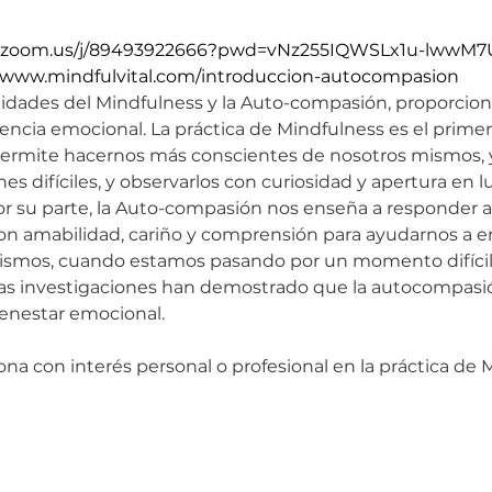
b.zoom.us/j/89493922666?pwd=vNz255IQWSLx1u-lwwM7
//www.mindfulvital.com/introduccion-autocompasion
lidades del Mindfulness y la Auto-compasión, proporcio
iencia emocional. La práctica de Mindfulness es el primer
permite hacernos más conscientes de nosotros mismos, 
difíciles, y observarlos con curiosidad y apertura en lug
or su parte, la Auto-compasión nos enseña a responder a
on amabilidad, cariño y comprensión para ayudarnos a e
ismos, cuando estamos pasando por un momento difícil, 
as investigaciones han demostrado que la autocompasi
enestar emocional.
sona con interés personal o profesional en la práctica de