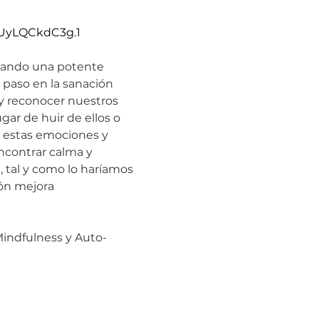
UyLQCkdC3g.1 
nando una potente 
 paso en la sanación 
y reconocer nuestros 
ar de huir de ellos o 
 estas emociones y 
ncontrar calma y 
tal y como lo haríamos 
ón mejora 
 Mindfulness y Auto-