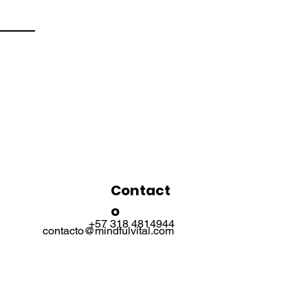
Contact
o
+57 318 4814944
contacto@mindfulvital.com