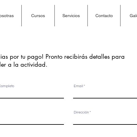
osotras
Cursos
Servicios
Contacto
Gal
¡Gracias por tu pago!
ias por tu pago! Pronto recibirás detalles para
er a la actividad.
r favor diligencia la siguiente
nformación:
Completo
Email
Dirección