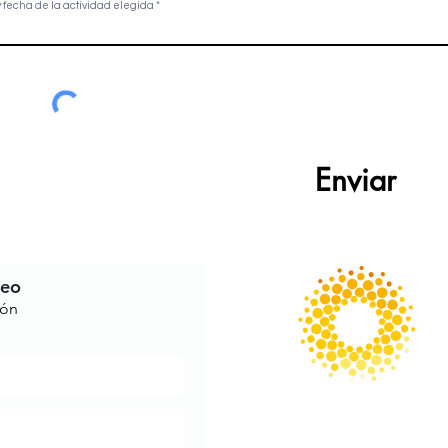
fecha de la actividad elegida
Enviar
reo
ión