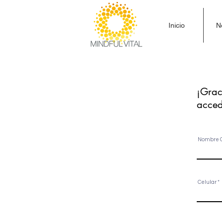
Inicio
N
¡Grac
acced
Po
i
Nombre 
Celular