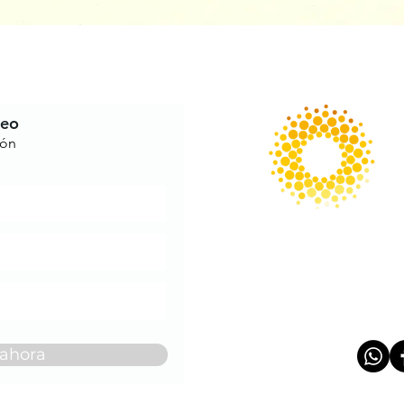
reo
ión
 ahora