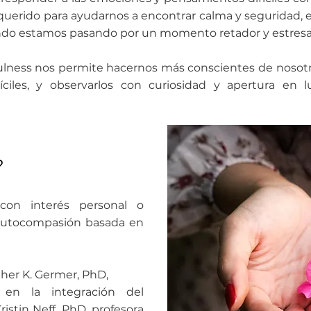
erido para ayudarnos a encontrar calma y seguridad, en
ndo estamos pasando por un momento retador y estresa
dfulness nos permite hacernos más conscientes de nosot
ciles, y observarlos con curiosidad y apertura en l
?
 con interés personal o
a Autocompasión basada en
her K. Germer, PhD,
 en la integración del
ristin Neff, PhD, profesora