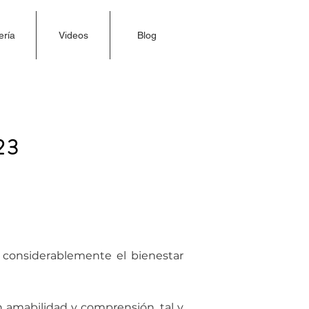
ería
Videos
Blog
FULNESS
23
 considerablemente el bienestar
 amabilidad y comprensión, tal y