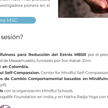
nvestigadora pionera en el
ama MSC
 sesión?
ndfulness para Reducción del Estrés MBSR
por el pres
ad de Massachusetts,
fundado por Jon Kabat-Zinn.
® en Colombia.
ul Self-Compassion.
Center for Mindful Self-Compassio
iones de Cambio Comportamental basados en Mindful
y®).
ls
con la organización Mindful Schools.
Yogalife Foundation en India, y en Hatha Radja Yoga con