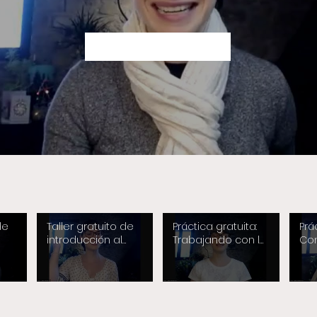
Reproducir video
de
Taller gratuito de
Práctica gratuita:
Prá
introducción al
Trabajando con la
Co
Mindfulness
culpa y la
la 
vergüenza.