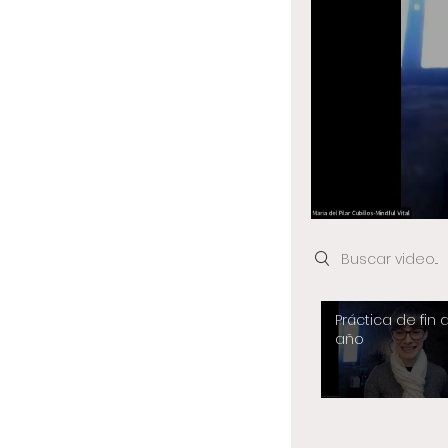
Search videos
Práctica de fin 
año