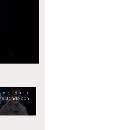
ctica del mes:
nectando con
fortaleza