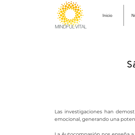
Inicio
N
A LA A
S
Las investigaciones han demost
emocional, generando una potente
La Autocompasión nos enseña a r