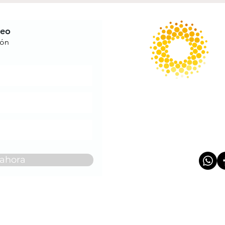
reo
ión
 ahora