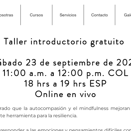
osotras
Cursos
Servicios
Contacto
Gal
Taller introductorio gratuito
UTOCOMPASIÓN Y AL MIND
ábado 23 de septiembre de 20
11:00 a.m. a 12:00 p.m
. COL
18 hrs a 19 hrs ESP
Online en vivo
rado que la autocompasión y el mindfulness mejoran
 herramienta para la resiliencia.
esponder a las emociones y pensamientos difíciles con