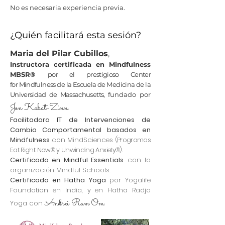
No es necesaria experiencia previa.
¿Quién facilitará esta sesión?
Maria del Pilar Cubillos
,
Instructora certificada en Mindfulness
MBSR®
por el prestigioso Center
for Mindfulness de la Escuela de Medicina de la
Universidad de Massachusetts,
fundado por
Jon Kabat-Zinn.
Facilitadora IT de Intervenciones de
Cambio Comportamental basados en
Mindfulness
con MindSciences
(Programas
Eat Right Now® y Unwinding Anxiety®).
Certificada en Mindful Essentials
con la
organización Mindful Schools.
Certificada en Hatha Yoga
por Yogalife
Foundation en India, y en Hatha Radja
Andrei Ram Om.
Yoga con