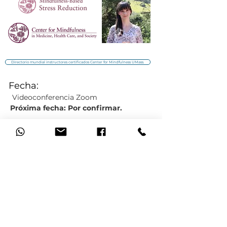
Directorio mundial instructores certificados Center for Mindfulness UMass.
Fecha:
Videoconferencia Zoom
Próxima fecha: Por confirmar.
Inscripciones:
Paso 1:
Llenar el formulario de inscripción.
Formulario de inscripción.
Paso 2:
Hacer el aporte
de $30.000 o
USD$10.
Cuenta de Ahorros Bancolombia
20105802856
o cualquier medio de pago usando.