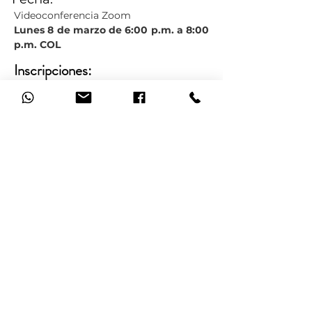
Videoconferencia Zoom
Lunes 8 de marzo de 6:00 p.m. a 8:00
p.m. COL
Inscripciones:
Paso 1:
Llenar el formulario de inscripción.
Formulario de inscripción.
Paso 2:
Hacer el aporte
de $40.000.
Cuenta de Ahorros Bancolombia
20105802856
o cualquier medio de pago usando.
Política de cancelación y reembolso
Haz clic para ver nuestra programación