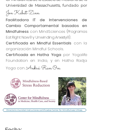
Universidad de Massachusetts,
fundado por
Jon Kabat-Zinn.
Facilitadora IT de Intervenciones de
Cambio Comportamental basados en
Mindfulness
con MindSciences
(Programas
Eat Right Now® y Unwinding Anxiety®).
Certificada en Mindful Essentials
con la
organización Mindful Schools.
Certificada en Hatha Yoga
por Yogalife
Foundation en India, y en Hatha Radja
Andrei Ram Om.
Yoga con
Directorio mundial instructores certificados Center for Mindfulness UMass.
Fecha: